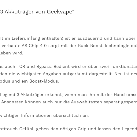
 3 Akkuträger von Geekvape"
cht im Lieferumfang enthalten) ist er ausdauernd und kann übe
r verbaute AS Chip 4.0 sorgt mit der Buck-Boost-Technologie d
geben wird.
auch TCR und Bypass. Bedient wird er über zwei Funktionstast
rden die wichtigsten Angaben aufgeräumt dargestellt. Neu ist 
Modus und ein Boost-Modus.
r Legend 3 Akkuträger erkennt, wenn man ihn mit der Hand umsc
r. Ansonsten können auch nur die Auswahltasten separat gesper
 wichtigen Informationen übersichtlich an.
Softtouch Gefühl, geben den nötigen Grip und lassen den Legen