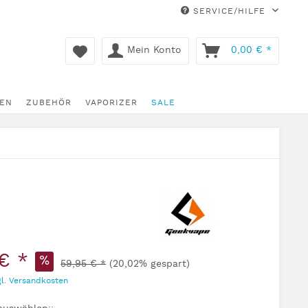
SERVICE/HILFE
Mein Konto
0,00 € *
EN
ZUBEHÖR
VAPORIZER
SALE
€ *
59,95 € *
(20,02% gespart)
gl. Versandkosten