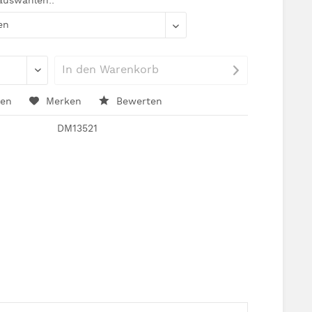
 auswählen::
In den
Warenkorb
hen
Merken
Bewerten
DM13521