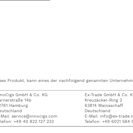
eses Produkt, kann eines der nachfolgend genannten Unternehme
nnoCigs GmbH & Co. KG
Ex-Trade GmbH & Co. 
arnerstraße 14b
Kreuzäcker-Ring 2
2761 Hamburg
63814 Mainaschaff
eutschland
Deutschland
-Mail: service@innocigs.com
E-Mail: info@ex-trade.
elefon: +49 40 822 127 233
Telefon: +49 6021 584 