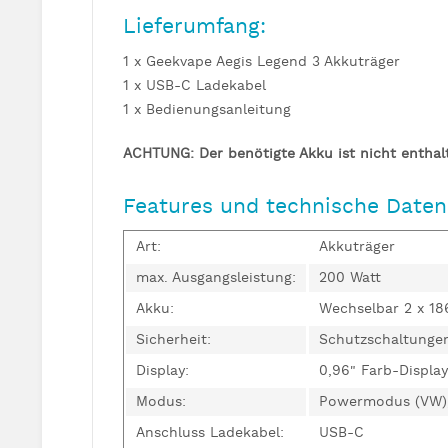
Lieferumfang:
1 x Geekvape Aegis Legend 3 Akkuträger
1 x USB-C Ladekabel
1 x Bedienungsanleitung
ACHTUNG: Der benötigte Akku ist nicht enthal
Features und technische Daten
Art:
Akkuträger
max. Ausgangsleistung:
200 Watt
Akku:
Wechselbar 2 x 18
Sicherheit:
Schutzschaltunge
Display:
0,96" Farb-Display
Modus:
Powermodus (VW),
Anschluss Ladekabel:
USB-C