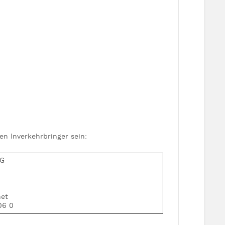
n Inverkehrbringer sein:
KG
net
06 0