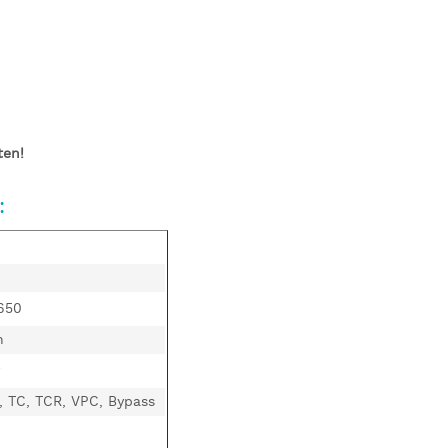
ten!
:
650
n
 TC, TCR, VPC, Bypass