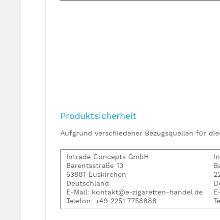
Produktsicherheit
Aufgrund verschiedener Bezugsquellen für di
Intrade Concepts GmbH
I
Barentsstraße 13
B
53881 Euskirchen
2
Deutschland
D
E-Mail: kontakt@e-zigaretten-handel.de
E
Telefon: +49 2251 7758888
T