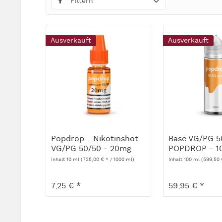
Filtern
Ausverkauft
Ausverkauft
Popdrop - Nikotinshot
Base VG/PG 5
VG/PG 50/50 - 20mg
POPDROP - 1
Inhalt
10 ml
(725,00 € * / 1000 ml)
Inhalt
100 ml
(599,50 
7,25 € *
59,95 € *