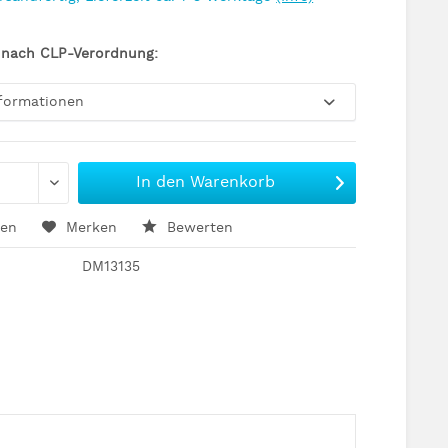
 nach CLP-Verordnung:
nformationen
In den
Warenkorb
hen
Merken
Bewerten
DM13135