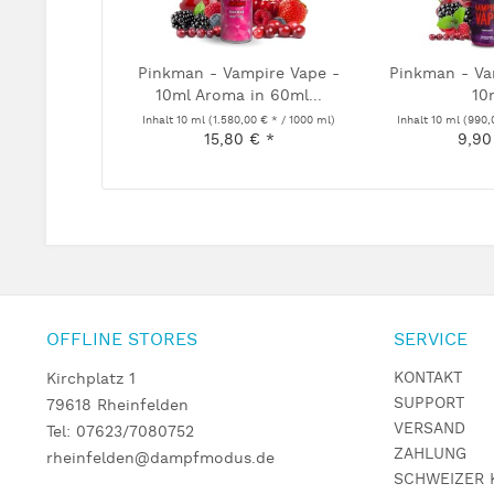
Pinkman - Vampire Vape -
Pinkman - Va
10ml Aroma in 60ml...
10
Inhalt
10 ml
(1.580,00 € * / 1000 ml)
Inhalt
10 ml
(990,
15,80 € *
9,90
OFFLINE STORES
SERVICE
KONTAKT
Kirchplatz 1
SUPPORT
79618 Rheinfelden
VERSAND
Tel: 07623/7080752
ZAHLUNG
rheinfelden@dampfmodus.de
SCHWEIZER 