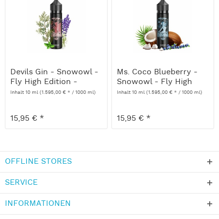
Devils Gin - Snowowl -
Ms. Coco Blueberry -
Fly High Edition -
Snowowl - Fly High
10ml...
Edition...
Inhalt
10 ml
(1.595,00 € * / 1000 ml)
Inhalt
10 ml
(1.595,00 € * / 1000 ml)
15,95 € *
15,95 € *
OFFLINE STORES
SERVICE
INFORMATIONEN