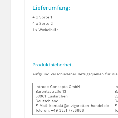
Lieferumfang:
4 x Sorte 1
4 x Sorte 2
1 x Wickelhilfe
Produktsicherheit
Aufgrund verschiedener Bezugsquellen für di
Intrade Concepts GmbH
I
Barentsstraße 13
B
53881 Euskirchen
2
Deutschland
D
E-Mail: kontakt@e-zigaretten-handel.de
E
Telefon: +49 2251 7758888
T