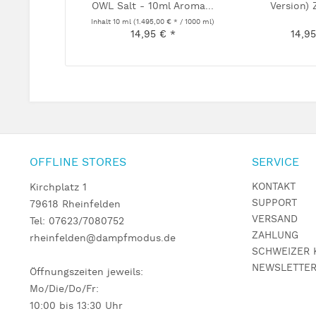
OWL Salt - 10ml Aroma...
Version) Z
Inhalt
10 ml
(1.495,00 € * / 1000 ml)
14,95 € *
14,95
OFFLINE STORES
SERVICE
KONTAKT
Kirchplatz 1
SUPPORT
79618 Rheinfelden
VERSAND
Tel: 07623/7080752
ZAHLUNG
rheinfelden@dampfmodus.de
SCHWEIZER 
NEWSLETTE
Öffnungszeiten jeweils:
Mo/Die/Do/Fr:
10:00 bis 13:30 Uhr