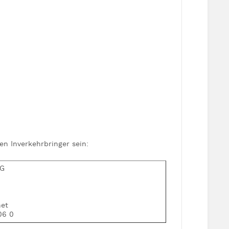
n Inverkehrbringer sein:
KG
net
06 0