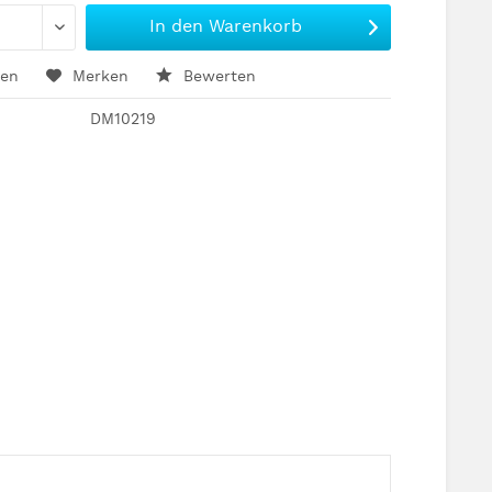
In den
Warenkorb
hen
Merken
Bewerten
DM10219