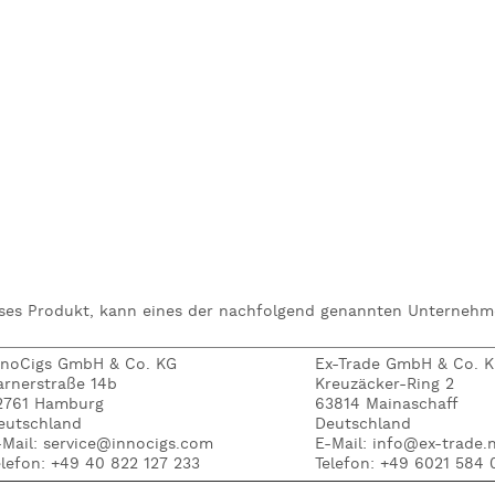
eses Produkt, kann eines der nachfolgend genannten Unternehme
nnoCigs GmbH & Co. KG
Ex-Trade GmbH & Co. 
arnerstraße 14b
Kreuzäcker-Ring 2
2761 Hamburg
63814 Mainaschaff
eutschland
Deutschland
-Mail: service@innocigs.com
E-Mail: info@ex-trade.
elefon: +49 40 822 127 233
Telefon: +49 6021 584 