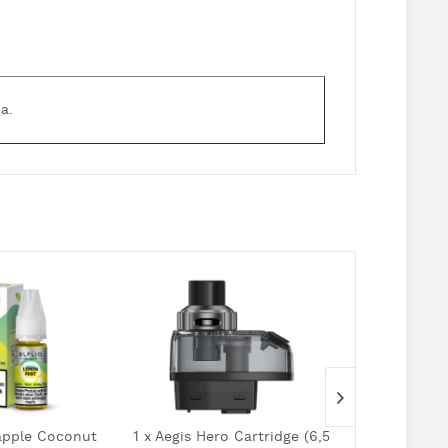
a.
apple Coconut
1 x Aegis Hero Cartridge (6,5
Aegis Hero