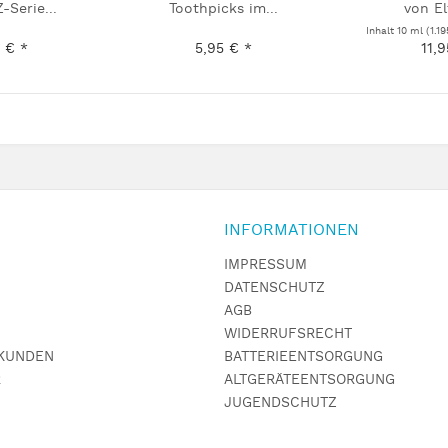
-Serie...
Toothpicks im...
von El
Inhalt
10 ml
(1.1
 € *
5,95 € *
11,
INFORMATIONEN
IMPRESSUM
DATENSCHUTZ
AGB
WIDERRUFSRECHT
KUNDEN
BATTERIEENTSORGUNG
R
ALTGERÄTEENTSORGUNG
JUGENDSCHUTZ