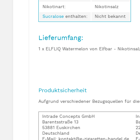
Nikotinart:
Nikotinsalz
Sucralose
enthalten:
Nicht bekannt
Lieferumfang:
1 x ELFLIQ Watermelon von Elfbar - Nikotinsal
Produktsicherheit
Aufgrund verschiedener Bezugsquellen für di
Intrade Concepts GmbH
I
Barentsstraße 13
B
53881 Euskirchen
2
Deutschland
D
E-Mail: kontakt@e-zigaretten-handel.de
E