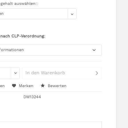
ngehalt auswählen::
 nach CLP-Verordnung:
nformationen
In den
Warenkorb
hen
Merken
Bewerten
DM13244