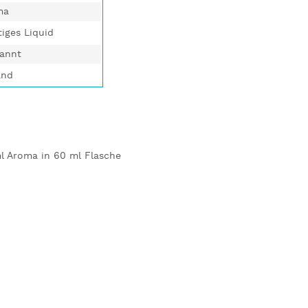
ma
tiges Liquid
kannt
and
l Aroma in 60 ml Flasche