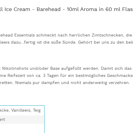
l Ice Cream - Barehead - 10ml Aroma in 60 ml Flas
rehead Essentials schmeckt nach herrlichen Zimtschnecken, di
eeis dazu...fertig ist die süße Sünde. Gehört bei uns zu den b
 Nikotinshots und/oder Base aufgefüllt werden. Damit sich das 
ine Reifezeit von ca. 3 Tagen für ein bestmögliches Geschmackse
retten. Niemals pur dampfen und nicht anderweitig verzehren.
cke, Vanilleeis, Teig
ert